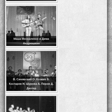
Маша Москаленко и Дима
Андрюшкин
В. Синявский О. Козина В.
Костарев Н. Шурова А. Перов Д.
Дихтер