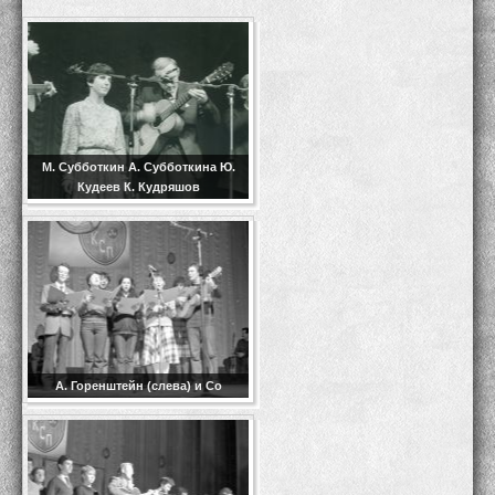
М. Субботкин А. Субботкина Ю.
Кудеев К. Кудряшов
А. Горенштейн (слева) и Со